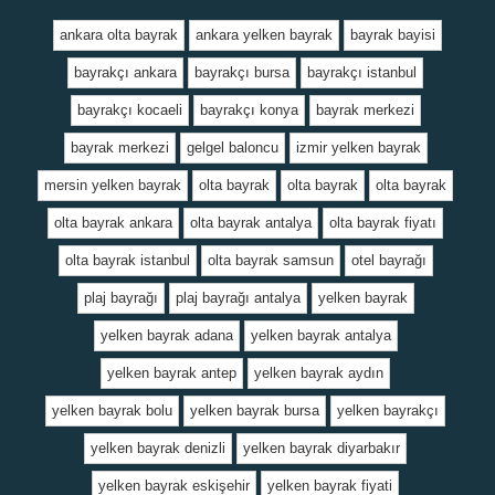
ankara olta bayrak
ankara yelken bayrak
bayrak bayisi
bayrakçı ankara
bayrakçı bursa
bayrakçı istanbul
bayrakçı kocaeli
bayrakçı konya
bayrak merkezi
bayrak merkezi
gelgel baloncu
izmir yelken bayrak
mersin yelken bayrak
olta bayrak
olta bayrak
olta bayrak
olta bayrak ankara
olta bayrak antalya
olta bayrak fiyatı
olta bayrak istanbul
olta bayrak samsun
otel bayrağı
plaj bayrağı
plaj bayrağı antalya
yelken bayrak
yelken bayrak adana
yelken bayrak antalya
yelken bayrak antep
yelken bayrak aydın
yelken bayrak bolu
yelken bayrak bursa
yelken bayrakçı
yelken bayrak denizli
yelken bayrak diyarbakır
yelken bayrak eskişehir
yelken bayrak fiyati