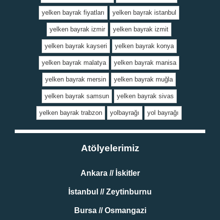
yelken bayrak fiyatları
yelken bayrak istanbul
yelken bayrak izmir
yelken bayrak izmit
yelken bayrak kayseri
yelken bayrak konya
yelken bayrak malatya
yelken bayrak manisa
yelken bayrak mersin
yelken bayrak muğla
yelken bayrak samsun
yelken bayrak sivas
yelken bayrak trabzon
yolbayrağı
yol bayrağı
Atölyelerimiz
Ankara // İskitler
İstanbul // Zeytinburnu
Bursa // Osmangazi