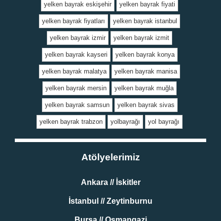
yelken bayrak eskişehir
yelken bayrak fiyati
yelken bayrak fiyatları
yelken bayrak istanbul
yelken bayrak izmir
yelken bayrak izmit
yelken bayrak kayseri
yelken bayrak konya
yelken bayrak malatya
yelken bayrak manisa
yelken bayrak mersin
yelken bayrak muğla
yelken bayrak samsun
yelken bayrak sivas
yelken bayrak trabzon
yolbayrağı
yol bayrağı
Atölyelerimiz
Ankara // İskitler
İstanbul // Zeytinburnu
Bursa // Osmangazi