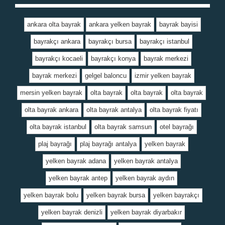
ankara olta bayrak
ankara yelken bayrak
bayrak bayisi
bayrakçı ankara
bayrakçı bursa
bayrakçı istanbul
bayrakçı kocaeli
bayrakçı konya
bayrak merkezi
bayrak merkezi
gelgel baloncu
izmir yelken bayrak
mersin yelken bayrak
olta bayrak
olta bayrak
olta bayrak
olta bayrak ankara
olta bayrak antalya
olta bayrak fiyatı
olta bayrak istanbul
olta bayrak samsun
otel bayrağı
plaj bayrağı
plaj bayrağı antalya
yelken bayrak
yelken bayrak adana
yelken bayrak antalya
yelken bayrak antep
yelken bayrak aydın
yelken bayrak bolu
yelken bayrak bursa
yelken bayrakçı
yelken bayrak denizli
yelken bayrak diyarbakır