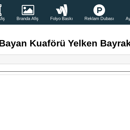
fiş
Branda Afiş
Folyo Baskı
Reklam Dubası
Ay
Bayan Kuaförü Yelken Bayra