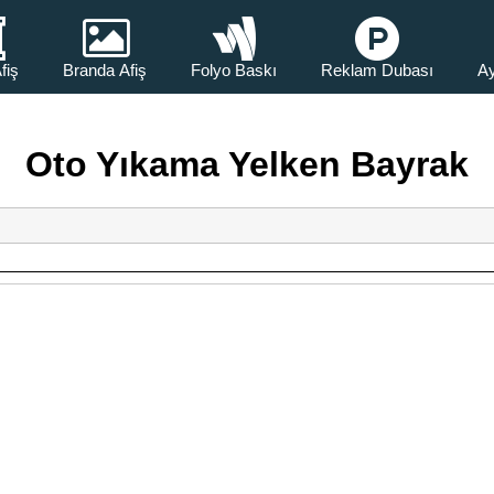
fiş
Branda Afiş
Folyo Baskı
Reklam Dubası
Ay
Oto Yıkama Yelken Bayrak