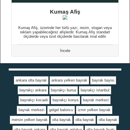
Kumaş Afiş
Kumaş Afiş, üzerinde her türlü yazı, resim, slogan veya
reklam yapabileceğiniz afişlerdir. Kumaş Afiş standart
ölçülerde veya özel ölçülerde basılarak imal edilir.
İncele
ankara olta bayrak
ankara yelken bayrak
bayrak bayisi
bayrakçı ankara
bayrakçı bursa
bayrakçı istanbul
bayrakçı kocaeli
bayrakçı konya
bayrak merkezi
bayrak merkezi
gelgel baloncu
izmir yelken bayrak
mersin yelken bayrak
olta bayrak
olta bayrak
olta bayrak
olta bayrak ankara
olta bayrak antalya
olta bayrak fiyatı