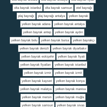
olta bayrak istanbul
olta bayrak samsun
otel bayrağı
plaj bayrağı
plaj bayrağı antalya
yelken bayrak
yelken bayrak adana
yelken bayrak antalya
yelken bayrak antep
yelken bayrak aydın
yelken bayrak bolu
yelken bayrak bursa
yelken bayrakçı
yelken bayrak denizli
yelken bayrak diyarbakır
yelken bayrak eskişehir
yelken bayrak fiyati
yelken bayrak fiyatları
yelken bayrak istanbul
yelken bayrak izmir
yelken bayrak izmit
yelken bayrak kayseri
yelken bayrak konya
yelken bayrak malatya
yelken bayrak manisa
yelken bayrak mersin
yelken bayrak muğla
yelken bayrak samsun
yelken bayrak sivas