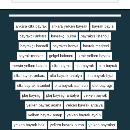
ankara olta bayrak
ankara yelken bayrak
bayrak bayisi
bayrakçı ankara
bayrakçı bursa
bayrakçı istanbul
bayrakçı kocaeli
bayrakçı konya
bayrak merkezi
bayrak merkezi
gelgel baloncu
izmir yelken bayrak
mersin yelken bayrak
olta bayrak
olta bayrak
olta bayrak
olta bayrak ankara
olta bayrak antalya
olta bayrak fiyatı
olta bayrak istanbul
olta bayrak samsun
otel bayrağı
plaj bayrağı
plaj bayrağı antalya
yelken bayrak
yelken bayrak adana
yelken bayrak antalya
yelken bayrak antep
yelken bayrak aydın
yelken bayrak bolu
yelken bayrak bursa
yelken bayrakçı