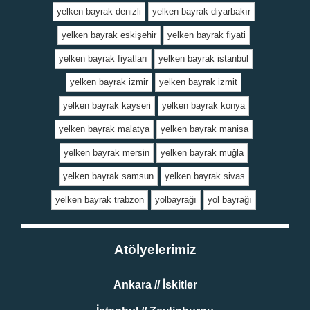
yelken bayrak denizli
yelken bayrak diyarbakır
yelken bayrak eskişehir
yelken bayrak fiyati
yelken bayrak fiyatları
yelken bayrak istanbul
yelken bayrak izmir
yelken bayrak izmit
yelken bayrak kayseri
yelken bayrak konya
yelken bayrak malatya
yelken bayrak manisa
yelken bayrak mersin
yelken bayrak muğla
yelken bayrak samsun
yelken bayrak sivas
yelken bayrak trabzon
yolbayrağı
yol bayrağı
Atölyelerimiz
Ankara // İskitler