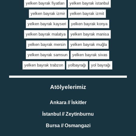
yelken bayrak fiyatları
yelken bayrak istanbul
yelken bayrak izmir
yelken bayrak izmit
yelken bayrak kayseri
yelken bayrak konya
yelken bayrak malatya
yelken bayrak manisa
yelken bayrak mersin
yelken bayrak muğla
yelken bayrak samsun
yelken bayrak sivas
yelken bayrak trabzon
yolbayrağı
yol bayrağı
Atölyelerimiz
Ankara // İskitler
İstanbul // Zeytinburnu
Bursa // Osmangazi