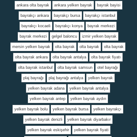
ankara olta bayrak
ankara yelken bayrak
bayrak bayisi
bayrakçı ankara
bayrakçı bursa
bayrakçı istanbul
bayrakçı kocaeli
bayrakçı konya
bayrak merkezi
bayrak merkezi
gelgel baloncu
izmir yelken bayrak
mersin yelken bayrak
olta bayrak
olta bayrak
olta bayrak
olta bayrak ankara
olta bayrak antalya
olta bayrak fiyatı
olta bayrak istanbul
olta bayrak samsun
otel bayrağı
plaj bayrağı
plaj bayrağı antalya
yelken bayrak
yelken bayrak adana
yelken bayrak antalya
yelken bayrak antep
yelken bayrak aydın
yelken bayrak bolu
yelken bayrak bursa
yelken bayrakçı
yelken bayrak denizli
yelken bayrak diyarbakır
yelken bayrak eskişehir
yelken bayrak fiyati