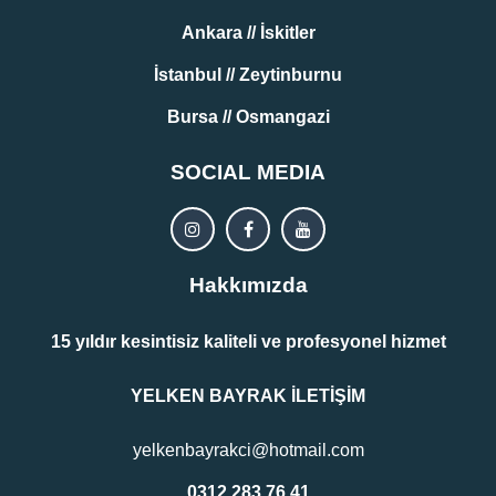
Ankara // İskitler
İstanbul // Zeytinburnu
Bursa // Osmangazi
SOCIAL MEDIA
Hakkımızda
15 yıldır kesintisiz kaliteli ve profesyonel hizmet
YELKEN BAYRAK İLETİŞİM
yelkenbayrakci@hotmail.com
0312 283 76 41