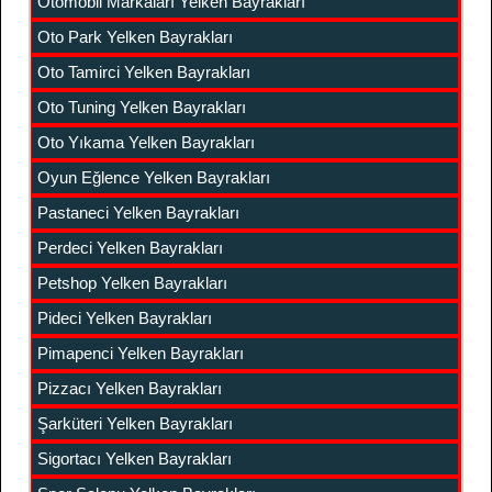
Otomobil Markaları Yelken Bayrakları
Oto Park Yelken Bayrakları
Oto Tamirci Yelken Bayrakları
Oto Tuning Yelken Bayrakları
Oto Yıkama Yelken Bayrakları
Oyun Eğlence Yelken Bayrakları
Pastaneci Yelken Bayrakları
Perdeci Yelken Bayrakları
Petshop Yelken Bayrakları
Pideci Yelken Bayrakları
Pimapenci Yelken Bayrakları
Pizzacı Yelken Bayrakları
Şarküteri Yelken Bayrakları
Sigortacı Yelken Bayrakları