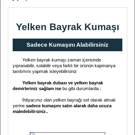
Yelken Bayrak Kumaşı
Sadece Kumaşını Alabilirsiniz
Yelken bayrak kumaşı zaman içerisinde
yıpranabilir, solabilir veya farklı bir ürünün kapmanya
tanıtımını yapmak isteyebilirsiniz
Yelken bayrak dubası ve yelken bayrak
demirleriniz sağlam ise
bu gibi durumlarda ;
İhtiyacınız olan yelken bayrağı set olarak almak
yerine
sadece kumaşını satın alarak daha ucuza
maledebilirsiniz..