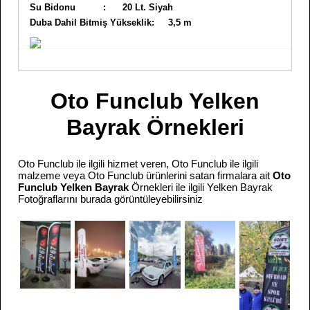
Su Bidonu : 20 Lt. Siyah
Duba Dahil Bitmiş Yükseklik: 3,5 m
Oto Funclub Yelken
Bayrak Örnekleri
Oto Funclub ile ilgili hizmet veren, Oto Funclub ile ilgili
malzeme veya Oto Funclub ürünlerini satan firmalara ait
Oto
Funclub Yelken Bayrak
Örnekleri ile ilgili Yelken Bayrak
Fotoğraflarını burada görüntüleyebilirsiniz