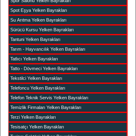
Spor Salonu Yelken Bayrakları
Spot Eşya Yelken Bayrakları
Su Arıtma Yelken Bayrakları
Sürücü Kursu Yelken Bayrakları
Tantuni Yelken Bayrakları
Tarım - Hayvancılık Yelken Bayrakları
Tatlıcı Yelken Bayrakları
Tatto - Dövmeci Yelken Bayrakları
Tekstilci Yelken Bayrakları
Telefoncu Yelken Bayrakları
Telefon Teknik Servis Yelken Bayrakları
Temizlik Firmaları Yelken Bayrakları
Terzi Yelken Bayrakları
Tesisatçı Yelken Bayrakları