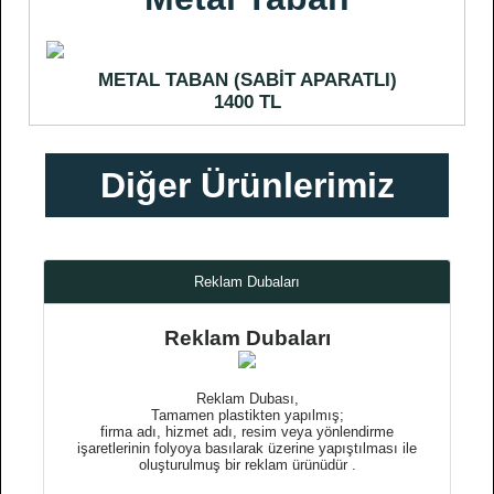
METAL TABAN (SABİT APARATLI)
1400 TL
Diğer Ürünlerimiz
Reklam Dubaları
Reklam Dubaları
Reklam Dubası,
Tamamen plastikten yapılmış;
firma adı, hizmet adı, resim veya yönlendirme
işaretlerinin folyoya basılarak üzerine yapıştılması ile
oluşturulmuş bir reklam ürünüdür .