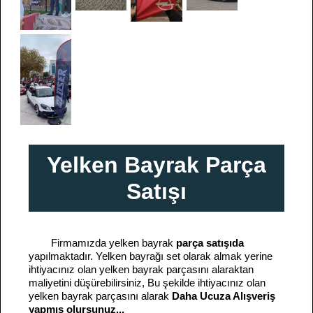
Yelken Bayrak Parça
Satışı
Firmamızda yelken bayrak
parça satışıda
yapılmaktadır. Yelken bayrağı set olarak almak yerine
ihtiyacınız olan yelken bayrak parçasını alaraktan
maliyetini düşürebilirsiniz, Bu şekilde ihtiyacınız olan
yelken bayrak parçasını alarak
Daha Ucuza Alışveriş
yapmış olursunuz...