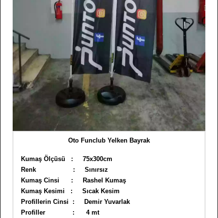
Oto Funclub Yelken Bayrak
Kumaş Ölçüsü : 75x300cm
Renk : Sınırsız
Kumaş Cinsi : Rashel Kumaş
Kumaş Kesimi : Sıcak Kesim
Profillerin Cinsi : Demir Yuvarlak
Profiller : 4 mt