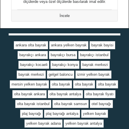
ölçülerde veya özel ölçülerde basılarak imal edilir.
İncele
ankara olta bayrak
ankara yelken bayrak
bayrak bayisi
bayrakçı ankara
bayrakçı bursa
bayrakçı istanbul
bayrakçı kocaeli
bayrakçı konya
bayrak merkezi
bayrak merkezi
gelgel baloncu
izmir yelken bayrak
mersin yelken bayrak
olta bayrak
olta bayrak
olta bayrak
olta bayrak ankara
olta bayrak antalya
olta bayrak fiyatı
olta bayrak istanbul
olta bayrak samsun
otel bayrağı
plaj bayrağı
plaj bayrağı antalya
yelken bayrak
yelken bayrak adana
yelken bayrak antalya