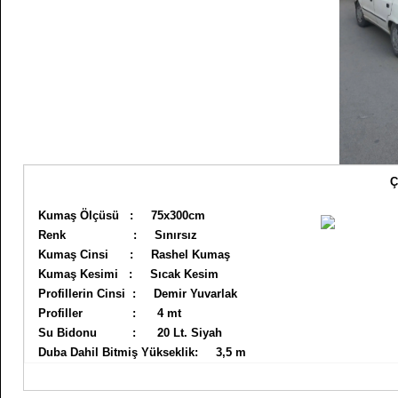
Ç
Kumaş Ölçüsü : 75x300cm
Renk : Sınırsız
Kumaş Cinsi : Rashel Kumaş
Kumaş Kesimi : Sıcak Kesim
Profillerin Cinsi : Demir Yuvarlak
Profiller : 4 mt
Su Bidonu : 20 Lt. Siyah
Duba Dahil Bitmiş Yükseklik: 3,5 m