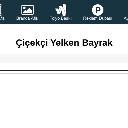
fiş
Branda Afiş
Folyo Baskı
Reklam Dubası
Ay
Çiçekçi Yelken Bayrak