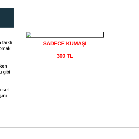
n
 farklı
SADECE KUMAŞI
apmak
300 TL
lken
u gibi
 set
ını