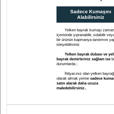
Sadece Kumaşını
Alabilirsiniz
Yelken bayrak kumaşı zama
içerisinde yıpranabilir, solabilir veya
bir ürünün kapmanya tanıtımını y
isteyebilirsiniz
Yelken bayrak dubası ve ye
bayrak demirleriniz sağlam ise
b
durumlarda ;
İhtiyacınız olan yelken bayrağı
olarak almak yerine
sadece kumaş
satın alarak daha ucuza
maledebilirsiniz..