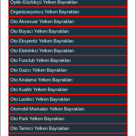
Optik-Gözlükçü Yelken Bayrakları
Organizasyoncu Yelken Bayrakları
Oto Aksesuar Yelken Bayrakları
Oto Boyacı Yelken Bayrakları
Oto Ekspertiz Yelken Bayrakları
Oto Elektirikci Yelken Bayrakları
Oto Funclub Yelken Bayrakları
Oto Gazcı Yelken Bayrakları
Oto Kiralama Yelken Bayrakları
Oto Kuaför Yelken Bayrakları
Oto Lastikci Yelken Bayrakları
Otomobil Markaları Yelken Bayrakları
Oto Park Yelken Bayrakları
Oto Tamirci Yelken Bayrakları