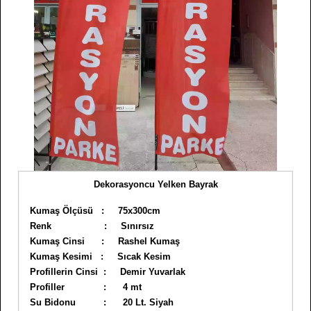
Dekorasyoncu Yelken Bayrak
Kumaş Ölçüsü : 75x300cm
Renk : Sınırsız
Kumaş Cinsi : Rashel Kumaş
Kumaş Kesimi : Sıcak Kesim
Profillerin Cinsi : Demir Yuvarlak
Profiller : 4 mt
Su Bidonu : 20 Lt. Siyah