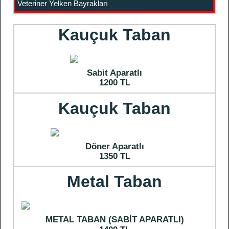
Veteriner Yelken Bayrakları
Kauçuk Taban
Sabit Aparatlı
1200 TL
Kauçuk Taban
Döner Aparatlı
1350 TL
Metal Taban
METAL TABAN (SABİT APARATLI)