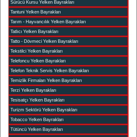
Sürücü Kursu Yelken Bayrakları
Tantuni Yelken Bayrakları
Tarım - Hayvancılık Yelken Bayrakları
Tatlıcı Yelken Bayrakları
Tatto - Dövmeci Yelken Bayrakları
Tekstilci Yelken Bayrakları
Telefoncu Yelken Bayrakları
Telefon Teknik Servis Yelken Bayrakları
Temizlik Firmaları Yelken Bayrakları
Terzi Yelken Bayrakları
Tesisatçı Yelken Bayrakları
Turizm Sektörü Yelken Bayrakları
Tobacco Yelken Bayrakları
Tütüncü Yelken Bayrakları