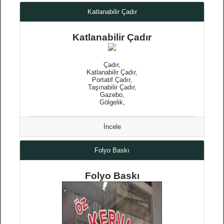
Katlanabilir Çadır
Katlanabilir Çadır
Çadır,
Katlanabilir Çadır,
Portatif Çadır,
Taşınabilir Çadır,
Gazebo,
Gölgelik,
İncele
Folyo Baskı
Folyo Baskı