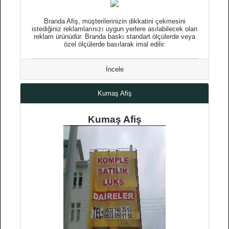
Branda Afiş, müşterilerinizin dikkatini çekmesini
istediğiniz reklamlarınızı uygun yerlere asılabilecek olan
reklam ürünüdür. Branda baskı standart ölçülerde veya
özel ölçülerde basılarak imal edilir.
İncele
Kumaş Afiş
Kumaş Afiş