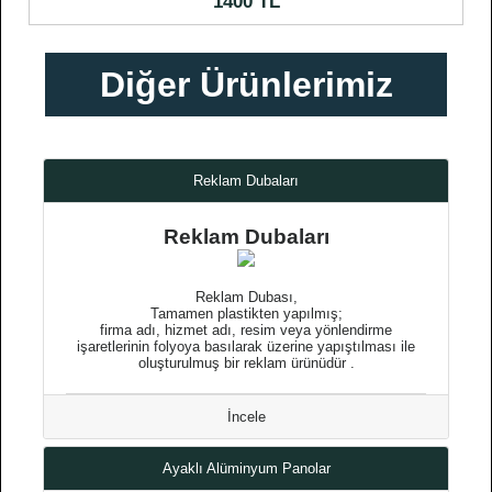
1400 TL
Diğer Ürünlerimiz
Reklam Dubaları
Reklam Dubaları
Reklam Dubası,
Tamamen plastikten yapılmış;
firma adı, hizmet adı, resim veya yönlendirme
işaretlerinin folyoya basılarak üzerine yapıştılması ile
oluşturulmuş bir reklam ürünüdür .
İncele
Ayaklı Alüminyum Panolar