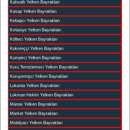
Kahvaltı Yelken Bayrakları
Kasap Yelken Bayrakları
Kebapcı Yelken Bayrakları
Kırtasiye Yelken Bayrakları
Köfteci Yelken Bayrakları
Kokoreççi Yelken Bayrakları
Kumpirci Yelken Bayrakları
Kuru Temizlemeci Yelken Bayrakları
Kuruyemişci Yelken Bayrakları
Lokanta Yelken Bayrakları
Lokman Hekim Yelken Bayrakları
Manav Yelken Bayrakları
Market Yelken Bayrakları
Mobilyacı Yelken Bayrakları