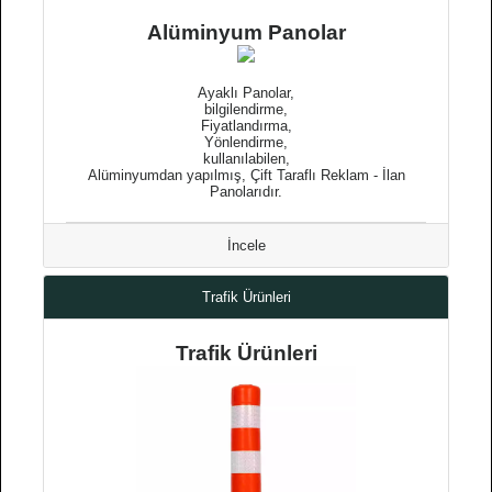
Alüminyum Panolar
Ayaklı Panolar,
bilgilendirme,
Fiyatlandırma,
Yönlendirme,
kullanılabilen,
Alüminyumdan yapılmış, Çift Taraflı Reklam - İlan
Panolarıdır.
İncele
Trafik Ürünleri
Trafik Ürünleri