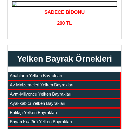
SADECE BİDONU
200 TL
Yelken Bayrak Örnekleri
Anahtarcı Yelken Bayrakları
Av Malzemeleri Yelken Bayrakları
Avm-Milyoncu Yelken Bayrakları
Ayakkabıcı Yelken Bayrakları
Balıkçı Yelken Bayrakları
Bayan Kuaförü Yelken Bayrakları