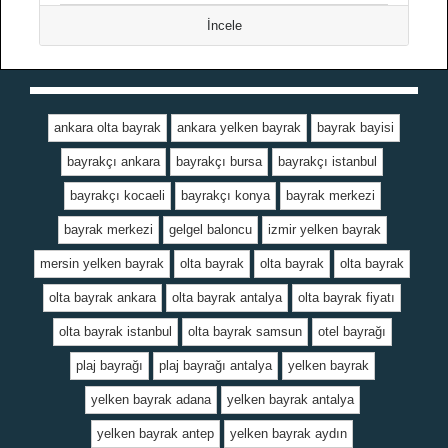
İncele
ankara olta bayrak
ankara yelken bayrak
bayrak bayisi
bayrakçı ankara
bayrakçı bursa
bayrakçı istanbul
bayrakçı kocaeli
bayrakçı konya
bayrak merkezi
bayrak merkezi
gelgel baloncu
izmir yelken bayrak
mersin yelken bayrak
olta bayrak
olta bayrak
olta bayrak
olta bayrak ankara
olta bayrak antalya
olta bayrak fiyatı
olta bayrak istanbul
olta bayrak samsun
otel bayrağı
plaj bayrağı
plaj bayrağı antalya
yelken bayrak
yelken bayrak adana
yelken bayrak antalya
yelken bayrak antep
yelken bayrak aydın