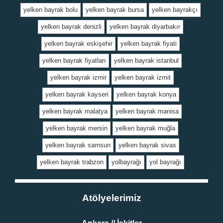
yelken bayrak bolu
yelken bayrak bursa
yelken bayrakçı
yelken bayrak denizli
yelken bayrak diyarbakır
yelken bayrak eskişehir
yelken bayrak fiyati
yelken bayrak fiyatları
yelken bayrak istanbul
yelken bayrak izmir
yelken bayrak izmit
yelken bayrak kayseri
yelken bayrak konya
yelken bayrak malatya
yelken bayrak manisa
yelken bayrak mersin
yelken bayrak muğla
yelken bayrak samsun
yelken bayrak sivas
yelken bayrak trabzon
yolbayrağı
yol bayrağı
Atölyelerimiz