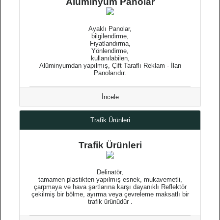
Alüminyum Panolar
Ayaklı Panolar,
bilgilendirme,
Fiyatlandırma,
Yönlendirme,
kullanılabilen,
Alüminyumdan yapılmış, Çift Taraflı Reklam - İlan
Panolarıdır.
İncele
Trafik Ürünleri
Trafik Ürünleri
Delinatör,
tamamen plastikten yapılmış esnek, mukavemetli,
çarpmaya ve hava şartlarına karşı dayanıklı Reflektör
çekilmiş bir bölme, ayırma veya çevreleme maksatlı bir
trafik ürünüdür .