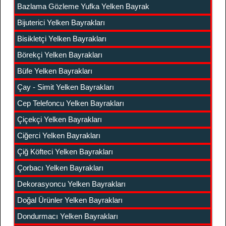
Bazlama Gözleme Yufka Yelken Bayrak
Bijuterici Yelken Bayrakları
Bisikletçi Yelken Bayrakları
Börekçi Yelken Bayrakları
Büfe Yelken Bayrakları
Çay - Simit Yelken Bayrakları
Cep Telefoncu Yelken Bayrakları
Çiçekçi Yelken Bayrakları
Ciğerci Yelken Bayrakları
Çiğ Köfteci Yelken Bayrakları
Çorbacı Yelken Bayrakları
Dekorasyoncu Yelken Bayrakları
Doğal Ürünler Yelken Bayrakları
Dondurmacı Yelken Bayrakları