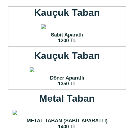
Kauçuk Taban
Sabit Aparatlı
1200 TL
Kauçuk Taban
Döner Aparatlı
1350 TL
Metal Taban
METAL TABAN (SABİT APARATLI)
1400 TL