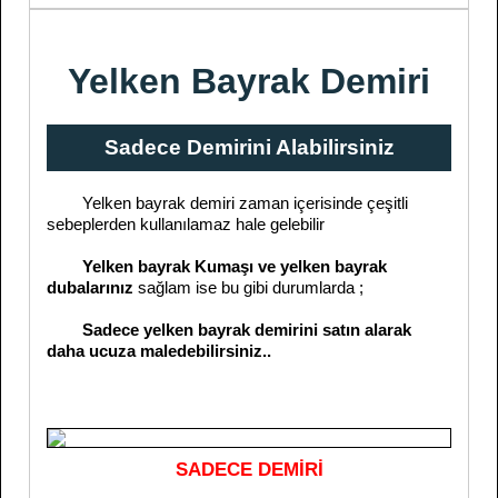
Yelken Bayrak Demiri
Sadece Demirini Alabilirsiniz
Yelken bayrak demiri zaman içerisinde çeşitli
sebeplerden kullanılamaz hale gelebilir
Yelken bayrak Kumaşı ve yelken bayrak
dubalarınız
sağlam ise bu gibi durumlarda ;
Sadece yelken bayrak demirini satın alarak
daha ucuza maledebilirsiniz..
SADECE DEMİRİ