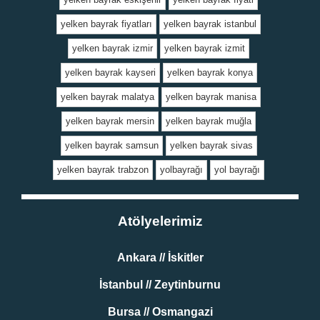
yelken bayrak fiyatları
yelken bayrak istanbul
yelken bayrak izmir
yelken bayrak izmit
yelken bayrak kayseri
yelken bayrak konya
yelken bayrak malatya
yelken bayrak manisa
yelken bayrak mersin
yelken bayrak muğla
yelken bayrak samsun
yelken bayrak sivas
yelken bayrak trabzon
yolbayrağı
yol bayrağı
Atölyelerimiz
Ankara // İskitler
İstanbul // Zeytinburnu
Bursa // Osmangazi