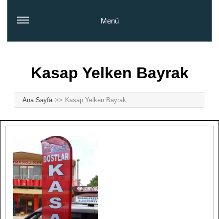
Menü
Kasap Yelken Bayrak
Ana Sayfa
Kasap Yelken Bayrak