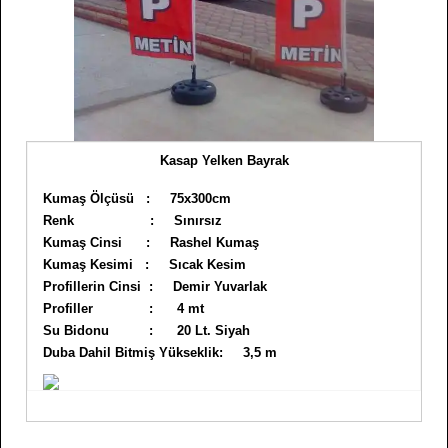
Kasap Yelken Bayrak
Kumaş Ölçüsü : 75x300cm
Renk : Sınırsız
Kumaş Cinsi : Rashel Kumaş
Kumaş Kesimi : Sıcak Kesim
Profillerin Cinsi : Demir Yuvarlak
Profiller : 4 mt
Su Bidonu : 20 Lt. Siyah
Duba Dahil Bitmiş Yükseklik: 3,5 m