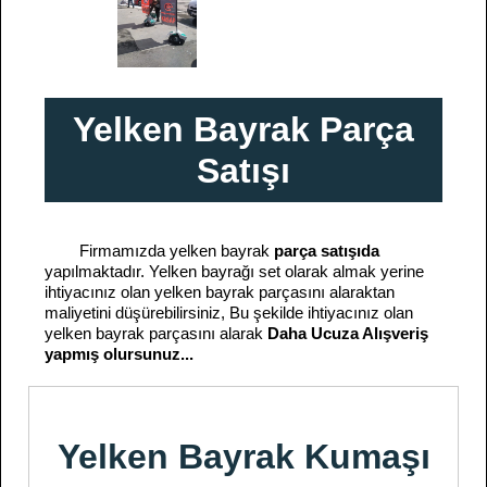
Yelken Bayrak Parça
Satışı
Firmamızda yelken bayrak
parça satışıda
yapılmaktadır. Yelken bayrağı set olarak almak yerine
ihtiyacınız olan yelken bayrak parçasını alaraktan
maliyetini düşürebilirsiniz, Bu şekilde ihtiyacınız olan
yelken bayrak parçasını alarak
Daha Ucuza Alışveriş
yapmış olursunuz...
Yelken Bayrak Kumaşı