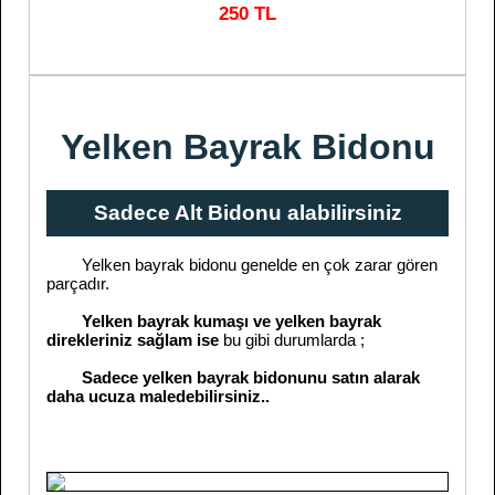
250 TL
Yelken Bayrak Bidonu
Sadece Alt Bidonu alabilirsiniz
Yelken bayrak bidonu genelde en çok zarar gören
parçadır.
Yelken bayrak kumaşı ve yelken bayrak
direkleriniz sağlam ise
bu gibi durumlarda ;
Sadece yelken bayrak bidonunu satın alarak
daha ucuza maledebilirsiniz..