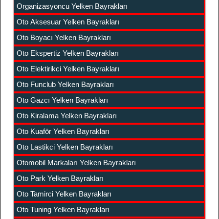
Organizasyoncu Yelken Bayrakları
Oto Aksesuar Yelken Bayrakları
Oto Boyacı Yelken Bayrakları
Oto Ekspertiz Yelken Bayrakları
Oto Elektirikci Yelken Bayrakları
Oto Funclub Yelken Bayrakları
Oto Gazcı Yelken Bayrakları
Oto Kiralama Yelken Bayrakları
Oto Kuaför Yelken Bayrakları
Oto Lastikci Yelken Bayrakları
Otomobil Markaları Yelken Bayrakları
Oto Park Yelken Bayrakları
Oto Tamirci Yelken Bayrakları
Oto Tuning Yelken Bayrakları