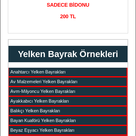
SADECE BİDONU
200 TL
Yelken Bayrak Örnekleri
Anahtarcı Yelken Bayrakları
Av Malzemeleri Yelken Bayrakları
Avm-Milyoncu Yelken Bayrakları
Ayakkabıcı Yelken Bayrakları
Balıkçı Yelken Bayrakları
Bayan Kuaförü Yelken Bayrakları
Beyaz Eşyacı Yelken Bayrakları