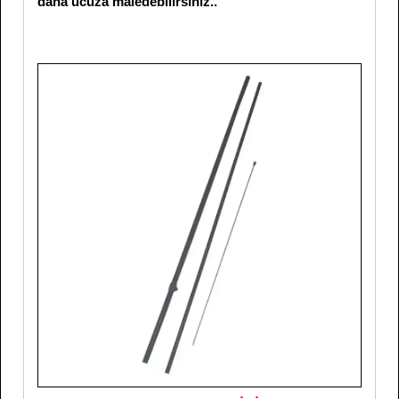
daha ucuza maledebilirsiniz..