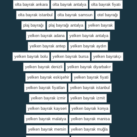
olta bayrak ankara
olta bayrak antalya
olta bayrak fiyatı
olta bayrak istanbul
olta bayrak samsun
otel bayrağı
plaj bayrağı
plaj bayrağı antalya
yelken bayrak
yelken bayrak adana
yelken bayrak antalya
yelken bayrak antep
yelken bayrak aydın
yelken bayrak bolu
yelken bayrak bursa
yelken bayrakçı
yelken bayrak denizli
yelken bayrak diyarbakır
yelken bayrak eskişehir
yelken bayrak fiyati
yelken bayrak fiyatları
yelken bayrak istanbul
yelken bayrak izmir
yelken bayrak izmit
yelken bayrak kayseri
yelken bayrak konya
yelken bayrak malatya
yelken bayrak manisa
yelken bayrak mersin
yelken bayrak muğla