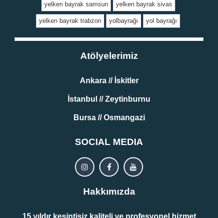
yelken bayrak samsun
yelken bayrak sivas
yelken bayrak trabzon
yolbayrağı
yol bayrağı
Atölyelerimiz
Ankara // İskitler
İstanbul // Zeytinburnu
Bursa // Osmangazi
SOCIAL MEDIA
Hakkımızda
15 yıldır kesintisiz kaliteli ve profesyonel hizmet